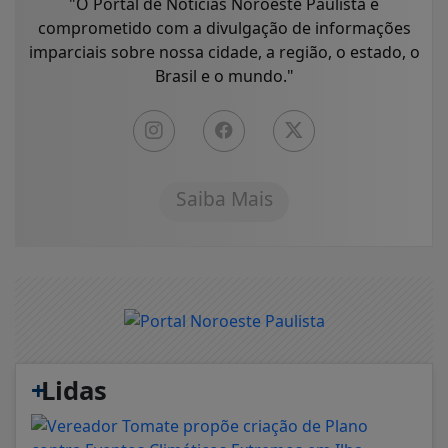
"O Portal de Notícias Noroeste Paulista é
comprometido com a divulgação de informações
imparciais sobre nossa cidade, a região, o estado, o
Brasil e o mundo."
Saiba Mais
+
Lidas