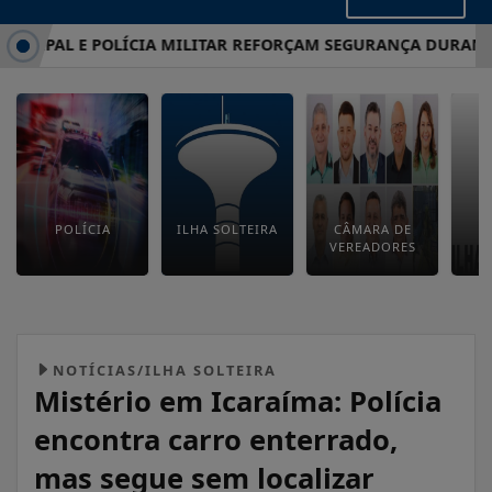
CIPAL E POLÍCIA MILITAR REFORÇAM SEGURANÇA DURANTE A 
POLÍCIA
ILHA SOLTEIRA
CÂMARA DE
E
VEREADORES
M
NOTÍCIAS/ILHA SOLTEIRA
Mistério em Icaraíma: Polícia
encontra carro enterrado,
mas segue sem localizar