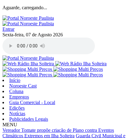
Aguarde, carregando...
Entrar
Sexta-feira, 07 de Agosto 2026
Início
Noroeste Cast
Coluna
Empregos
Guia Comercial - Local
Edições
Notícias
Publicidades Legais
MENU
Vereador Tomate propõe criação de Plano contra Eventos
Climáticos Extremos em Ilha Solteira
Guarda Civil Municipal e