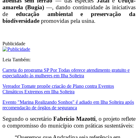
abelhas sem ferrão
— das espécies
Jataí
e
Uruçu-
amarela (Bugia)
—, dando continuidade às iniciativas
de
educação ambiental e preservação da
biodiversidade
promovidas pela usina.
Publicidade
Leia Também:
Carreta do programa SP Por Todas oferece atendimento gratuito e
especializado às mulheres em Ilha Solteira
Vereador Tomate propõe criação de Plano contra Eventos
Climáticos Extremos em Ilha Solteira
Evento "Marina Realizando Sonhos" é adiado em Ilha Solteira após
recomendação de órgãos de segurança
Segundo o secretário
Fabrício Mazotti
, o projeto reflete
o compromisso do município com práticas sustentáveis:
“Queremos que Andradina seja referência em