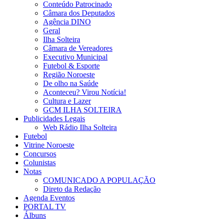
Conteúdo Patrocinado
Câmara dos Deputados
Agência DINO
Geral
Ilha Solteira
Câmara de Vereadores
Executivo Municipal
Futebol & Esporte
Região Noroeste
De olho na Saúde
Aconteceu? Virou Notícia!
Cultura e Lazer
GCM ILHA SOLTEIRA
Publicidades Legais
Web Rádio Ilha Solteira
Futebol
Vitrine Noroeste
Concursos
Colunistas
Notas
COMUNICADO A POPULAÇÃO
Direto da Redação
Agenda Eventos
PORTAL TV
Álbuns