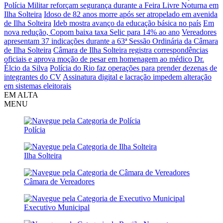
Polícia Militar reforçam segurança durante a Feira Livre Noturna em
Ilha Solteira
Idoso de 82 anos morre após ser atropelado em avenida
de Ilha Solteira
Ideb mostra avanço da educação básica no país
Em
nova redução, Copom baixa taxa Selic para 14% ao ano
Vereadores
apresentam 37 indicações durante a 63ª Sessão Ordinária da Câmara
de Ilha Solteira
Câmara de Ilha Solteira registra correspondências
oficiais e aprova moção de pesar em homenagem ao médico Dr.
Élcio da Silva
Polícia do Rio faz operações para prender dezenas de
integrantes do CV
Assinatura digital e lacração impedem alteração
em sistemas eleitorais
EM ALTA
MENU
Polícia
Ilha Solteira
Câmara de Vereadores
Executivo Municipal