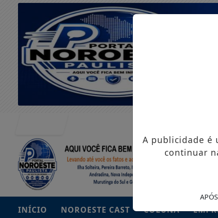
Entrar
A publicidade é
continuar n
APÓS
INÍCIO
NOROESTE CAST
COLUNA
EMPR